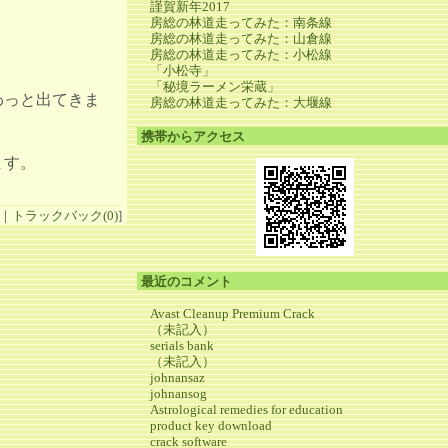
謹賀新年2017
房総の林道走ってみた：南条線
房総の林道走ってみた：山倉線
房総の林道走ってみた：小松線
「小松寺」
「秘境ラーメン栄蔵」
わっと出てきま
房総の林道走ってみた：大堰線
携帯からアクセス
ます。
｜
トラックバック(0)
]
最近のコメント
Avast Cleanup Premium Crack
（未記入）
serials bank
（未記入）
johnansaz
johnansog
Astrological remedies for education
product key download
crack software