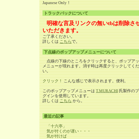
Japanese Only！
トラックバックについて
明確な言及リンクの無いtbは削除さ
いただきます。
ご了承ください。
詳しくは
こちら
で。
下点線のポップアップメニューについて
点線の下線のところをクリックすると、ポップア
メニューが現れます。消す時は再度クリックしてく
い。
クリック！
こんな感じで表示されます。便利。
このポップアップメニューは
T.MURACHI
氏製作のプ
グインを使用しています。
詳しくは
こちら
から。
最近の記事
「十六亭」
気が付くのが遅い・・・
気が付けば