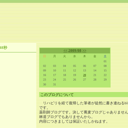
48秒
<<
2009/08
>>
日
月
火
水
木
金
土
01
02
03
04
05
06
07
08
09
10
11
12
13
14
15
16
17
18
19
20
21
22
23
24
25
26
27
28
29
30
31
このブログについて
リハビリを経て復帰した筆者が徒然に書き連ねるbl
です。
薬剤師ブログです。決して蕎麦ブログじゃありませ
林道ブログでもありませんから。
内容につきましては保証いたしかねます。