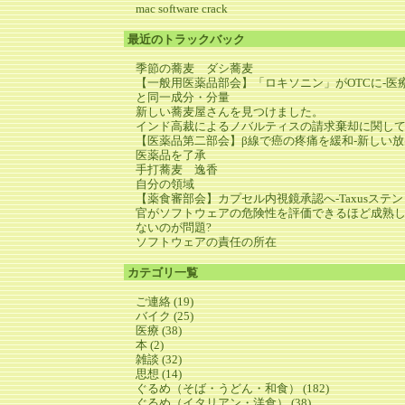
mac software crack
最近のトラックバック
季節の蕎麦 ダシ蕎麦
【一般用医薬品部会】「ロキソニン」がOTCに‐医
と同一成分・分量
新しい蕎麦屋さんを見つけました。
インド高裁によるノバルティスの請求棄却に関し
【医薬品第二部会】β線で癌の疼痛を緩和‐新しい
医薬品を了承
手打蕎麦 逸香
自分の領域
【薬食審部会】カプセル内視鏡承認へ‐Taxusステ
官がソフトウェアの危険性を評価できるほど成熟
ないのが問題?
ソフトウェアの責任の所在
カテゴリ一覧
ご連絡 (19)
バイク (25)
医療 (38)
本 (2)
雑談 (32)
思想 (14)
ぐるめ（そば・うどん・和食） (182)
ぐるめ（イタリアン・洋食） (38)